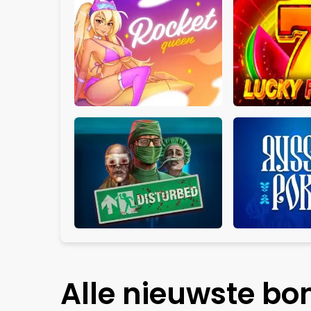
Alle nieuwste bo