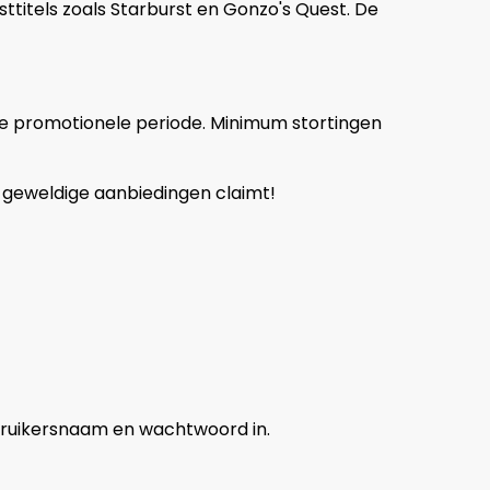
ttitels zoals Starburst en Gonzo's Quest. De
de promotionele periode. Minimum stortingen
e geweldige aanbiedingen claimt!
ebruikersnaam en wachtwoord in.