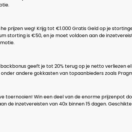
tie.
e prijzen weg! Krijg tot €1.000 Gratis Geld op je stortin
mum storting is €50, en je moet voldoen aan de inzetvere
motie.
backbonus geeft je tot 20% terug op je netto verliezen e
ijn onder andere gokkasten van topaanbieders zoals Pragm
e toernooien! Win een deel van de enorme prijzenpot doo
aan de inzetvereisten van 40x binnen 15 dagen. Geschikte