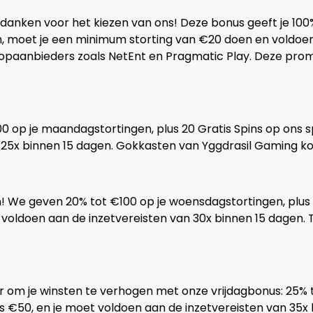
anken voor het kiezen van ons! Deze bonus geeft je 100%
, moet je een minimum storting van €20 doen en voldoen
 topaanbieders zoals NetEnt en Pragmatic Play. Deze promo
0 op je maandagstortingen, plus 20 Gratis Spins op ons s
n 25x binnen 15 dagen. Gokkasten van Yggdrasil Gaming 
 We geven 20% tot €100 op je woensdagstortingen, plus 10
 voldoen aan de inzetvereisten van 30x binnen 15 dagen.
 om je winsten te verhogen met onze vrijdagbonus: 25% to
s €50, en je moet voldoen aan de inzetvereisten van 35x 