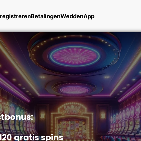
registreren
Betalingen
Wedden
App
tbonus:
120 gratis spins