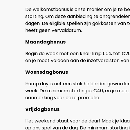
De welkomstbonus is onze manier om je te bed
storting. Om deze aanbieding te ontgrendelen
dagen. De eligible spellen zijn gokkasten van
heeft geen vervaldatum.
Maandagbonus
Begin de week met een knal! Krijg 50% tot €20
en je moet voldoen aan de inzetvereisten va
Woensdagbonus
Hump day is net een stuk helderder geworden!
week. De minimum storting is €40, en je moet
aanmerking voor deze promotie.
Vrijdagbonus
Het weekend staat voor de deur! Maak je klaar
op ons spel van de dag. De minimum storting i