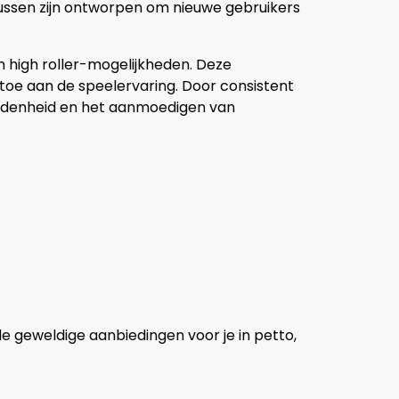
ussen zijn ontworpen om nieuwe gebruikers
 high roller-mogelijkheden. Deze
toe aan de speelervaring. Door consistent
vredenheid en het aanmoedigen van
 geweldige aanbiedingen voor je in petto,