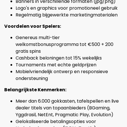
Banners in verschillende formaten (jpg/png)
Logo's en graphics voor promotioneel gebruik
Regelmatig bijgewerkte marketingmaterialen
Voordelen voor Spelers:
Genereus multi-tier
welkomstbonusprogramma tot €500 + 200
gratis spins
Cashback beloningen tot 15% wekelijks
Tournaments met echte geldprijzen
Mobielvriendelijk ontwerp en responsieve
ondersteuning
Belangrijkste Kenmerken:
Meer dan 6.000 gokkasten, tafelspellen en live
dealer titels van topaanbieders (BGaming,
Yggdrasil, NetEnt, Pragmatic Play, Evolution)
Gelokaliseerde betalingsopties voor